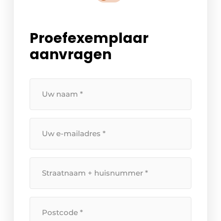
Proefexemplaar
aanvragen
Uw
naam
*
Uw
e-
mailadres
*
Straatnaam
+
huisnummer
*
Postcode
*