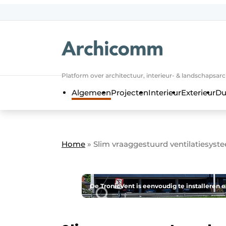
NL
be-FR
Platform over architectuur, interieur- & landschapsar
Algemeen
Projecten
Interieur
Exterieur
Du
Home
»
Slim vraaggestuurd ventilatiesy
De TronicVent is eenvoudig te installeren 