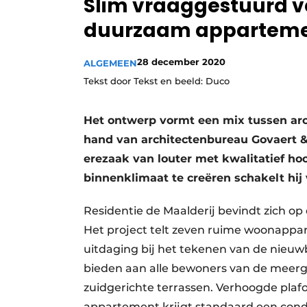
Slim vraaggestuurd v
duurzaam appartem
28 december 2020
ALGEMEEN
Tekst door Tekst en beeld: Duco
Het ontwerp vormt een mix tussen arc
hand van architectenbureau Govaert 
erezaak van louter met kwalitatief h
binnenklimaat te creëren schakelt hij v
Residentie de Maalderij bevindt zich op 
Het project telt zeven ruime woonappa
uitdaging bij het tekenen van de nie
bieden aan alle bewoners van de meer
zuidgerichte terrassen. Verhoogde plafo
appartement krijgt standaard een con