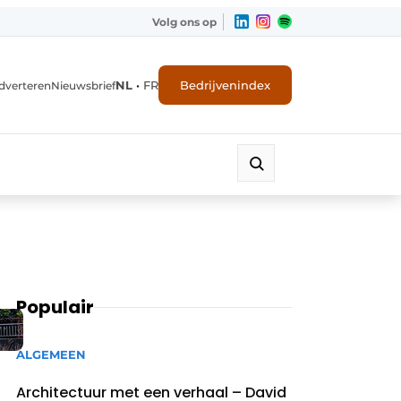
Volg ons op
NL
•
FR
Bedrijvenindex
dverteren
Nieuwsbrief
Populair
ALGEMEEN
Architectuur met een verhaal – David