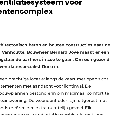
entilatiesysteem voor
entencomplex
hitectonisch beton en houten constructies naar de
& Vanhoutte. Bouwheer Bernard Joye maakt er een
oogstaande partners in zee te gaan. Om een gezond
entilatiespecialist Duco in.
een prachtige locatie: langs de vaart met open zicht.
rtementen met aandacht voor lichtinval. De
uwbouwplannen bestond erin om maximaal comfort te
gezinswoning. De wooneenheden zijn uitgerust met
nds creëren een extra ruimtelijk gevoel. Elk
denserende gaswandketel in combinatie met lage