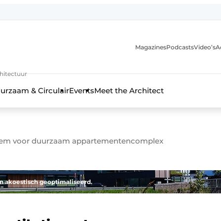
Magazines
Podcasts
Video’s
A
chitectuur
urzaam & Circulair
Events
Meet the Architect
steem voor duurzaam appartementencomplex
en akoestisch geoptimaliseerd.