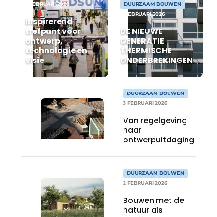
5 FEBRUARI 2026
DUURZAAM BOUWEN
4 FEBRUARI 2026
Inspirerend
trefpunt voor
DE NIEUWE
ontwerp,
GENERATIE
technologie en
THERMISCHE
visie
ONDERBREKINGEN
DUURZAAM BOUWEN
3 FEBRUARI 2026
Van regelgeving
naar
ontwerpuitdaging
DUURZAAM BOUWEN
2 FEBRUARI 2026
Bouwen met de
natuur als