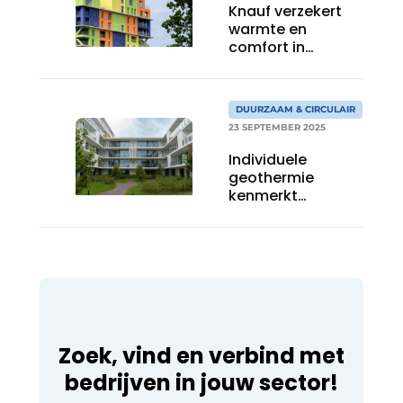
Knauf verzekert
warmte en
comfort in
iconische Hoost-
gebouw
DUURZAAM & CIRCULAIR
23 SEPTEMBER 2025
Individuele
geothermie
kenmerkt
gloednieuw
woonproject in
Ukkel
Zoek, vind en verbind met
bedrijven in jouw sector!