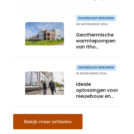
Prowood​
DUURZAAM BOUWEN
28 NOVEMBER 2024
Geothermische
warmtepompen
van Itho
Daalderop
definiëren
duurzaamheid
DUURZAAM BOUWEN
van woonproject
19 NOVEMBER 2024
Schoem
Ideale
oplossingen voor
nieuwbouw en
renovatie
Bekijk meer artikelen