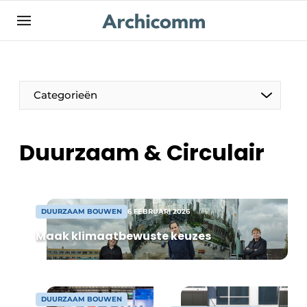
NL
be-FR
Categorieën
Duurzaam & Circulair
DUURZAAM BOUWEN
6 FEBRUARI 2026
Maak klimaatbewuste keuzes
DUURZAAM BOUWEN