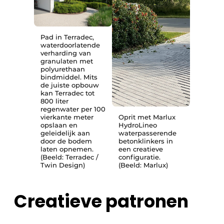
Pad in Terradec,
waterdoorlatende
verharding van
granulaten met
polyurethaan
bindmiddel. Mits
de juiste opbouw
kan Terradec tot
800 liter
regenwater per 100
vierkante meter
Oprit met Marlux
opslaan en
HydroLineo
geleidelijk aan
waterpasserende
door de bodem
betonklinkers in
laten opnemen.
een creatieve
(Beeld: Terradec /
configuratie.
Twin Design)
(Beeld: Marlux)
Creatieve patronen