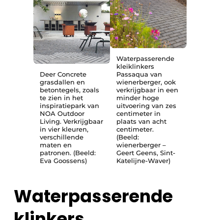
Waterpasserende
kleiklinkers
Deer Concrete
Passaqua van
grasdallen en
wienerberger, ook
betontegels, zoals
verkrijgbaar in een
te zien in het
minder hoge
inspiratiepark van
uitvoering van zes
NOA Outdoor
centimeter in
Living. Verkrijgbaar
plaats van acht
in vier kleuren,
centimeter.
verschillende
(Beeld:
maten en
wienerberger –
patronen. (Beeld:
Geert Geens, Sint-
Eva Goossens)
Katelijne-Waver)
Waterpasserende
klinkers