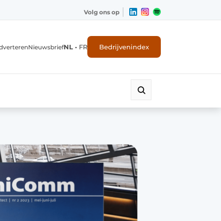
Volg ons op
NL
•
FR
Bedrijvenindex
dverteren
Nieuwsbrief