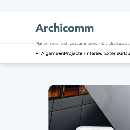
NL
be-FR
Platform over architectuur, interieur- & landschapsar
Algemeen
Projecten
Interieur
Exterieur
Du