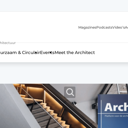
Magazines
Podcasts
Video’s
A
chitectuur
urzaam & Circulair
Events
Meet the Architect