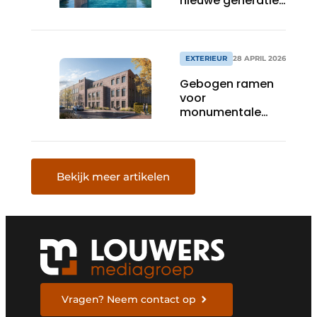
nieuwe generatie
gevelbekleding
met houtlook
EXTERIEUR
28 APRIL 2026
Gebogen ramen
voor
monumentale
transformatie
Bekijk meer artikelen
Vragen? Neem contact op