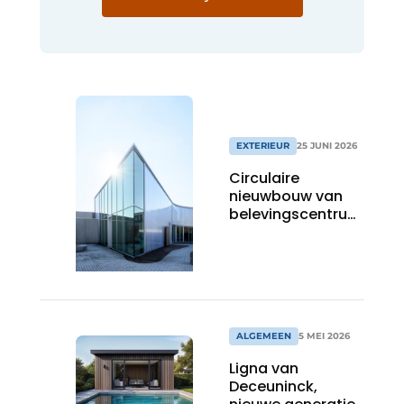
EXTERIEUR
25 JUNI 2026
Circulaire
nieuwbouw van
belevingscentrum
chocolatier
Vandenbulcke
beroert de
zintuigen
ALGEMEEN
5 MEI 2026
Ligna van
Deceuninck,