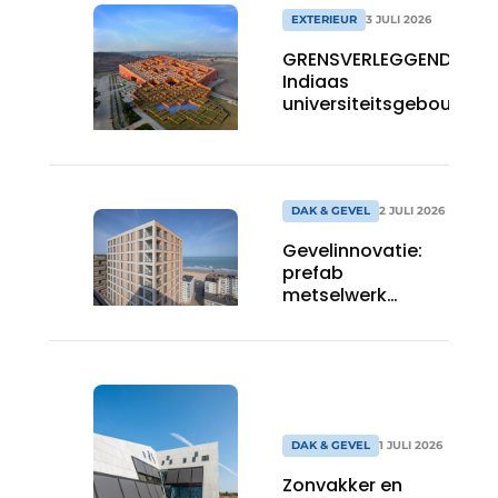
EXTERIEUR
3 JULI 2026
GRENSVERLEGGEND:
Indiaas
universiteitsgebouw
als gelaagd
campuslandschap
DAK & GEVEL
2 JULI 2026
Gevelinnovatie:
prefab
metselwerk
maakt het
bouwproces
efficiënter
DAK & GEVEL
1 JULI 2026
Zonvakker en