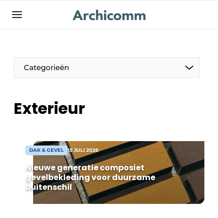
NL
be-FR
Categorieën
Exterieur
DAK & GEVEL
15 JULI 2026
Nieuwe generatie composiet
gevelbekleding voor duurzame
buitenschil