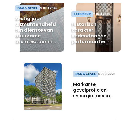
DAK & GEVEL
9 JULI 2026
EXTERIEUR
7 JULI 2026
Zestig jaar
uitmuntendheid
Historisch
ten dienste van
karakter,
duurzame
hedendaagse
architectuur met
performantie
zink
DAK & GEVEL
6 JULI 2026
Markante
gevelprofielen:
synergie tussen
vorm en finish