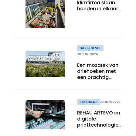
klimfirma slaan
handen in elkaar
voor montage op
grote hoogte
DAK & GEVEL
30 JUNI 2026
Een mozaïek van
driehoeken met
een prachtig
effect
EXTERIEUR
29 JUNI 2026
REHAU ARTEVO en
digitale
printtechnologie
vergroten