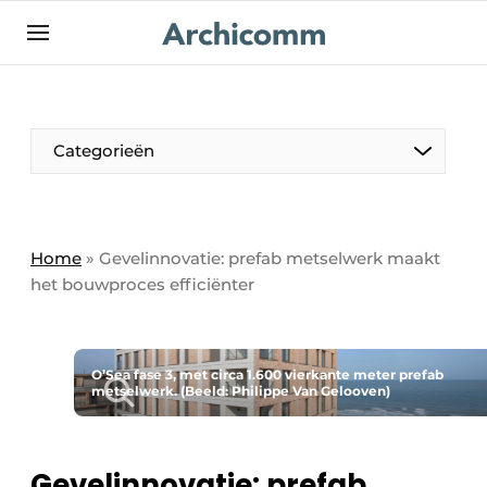
NL
be-FR
Categorieën
Home
»
Gevelinnovatie: prefab metselwerk maakt
het bouwproces efficiënter
O’Sea fase 3, met circa 1.600 vierkante meter prefab
metselwerk. (Beeld: Philippe Van Gelooven)
Gevelinnovatie: prefab