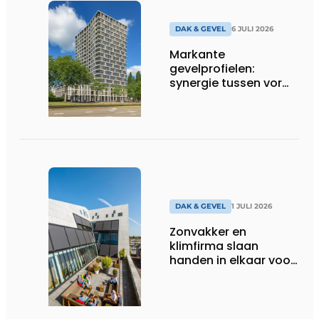
DAK & GEVEL
6 JULI 2026
Markante
gevelprofielen:
synergie tussen vorm
en finish
DAK & GEVEL
1 JULI 2026
Zonvakker en
klimfirma slaan
handen in elkaar voor
montage op grote
hoogte