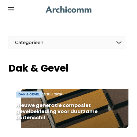
NL
be-FR
Categorieën
Dak & Gevel
DAK & GEVEL
15 JULI 2026
Nieuwe generatie composiet
gevelbekleding voor duurzame
buitenschil