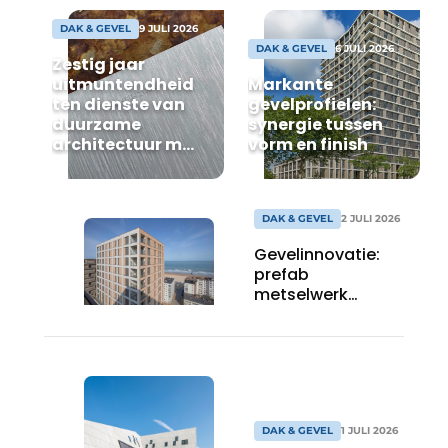
DAK & GEVEL
9 JULI 2026
DAK & GEVEL
6 JULI 2026
Zestig jaar
uitmuntendheid
Markante
ten dienste van
gevelprofielen:
duurzame
synergie tussen
architectuur met
vorm en finish
zink
DAK & GEVEL
2 JULI 2026
Gevelinnovatie:
prefab
metselwerk
maakt het
bouwproces
efficiënter
DAK & GEVEL
1 JULI 2026