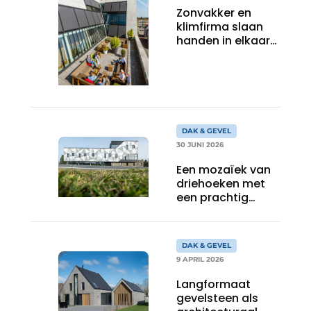
Zonvakker en
klimfirma slaan
handen in elkaar
voor montage op
grote hoogte
DAK & GEVEL
30 JUNI 2026
Een mozaïek van
driehoeken met
een prachtig
effect
DAK & GEVEL
9 APRIL 2026
Langformaat
gevelsteen als