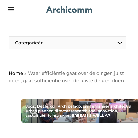
NL
be-FR
Categorieën
Home
»
Waar efficiëntie gaat over de dingen juist
doen, gaat sufficiëntie over de juiste dingen doen
Joost Declercq | Archipelago, civil engineer architect &
urban planner, director research and innovation,
sustainability manager, BREEAM & WELL AP