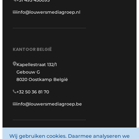
+31 495 450095
info@louwersmediagroep.nl
KANTOOR BELGIË
Kapellestraat 132/1
Gebouw G
8020 Oostkamp België
+32 50 36 81 70
info@louwersmediagroep.be
www.louwersmediagroep.com
Wij gebruiken cookies. Daarmee analyseren we