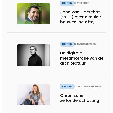
DE PEN
11 MEI 2026
John Van Oorschot
(VITO) over circulair
bouwen: belofte,
realiteit en de
onmisbare rol van de
architect
DE PEN
8 JANUARI 2026
De digitale
metamorfose van de
architectuur
DE PEN
17 SEPTEMBER 2025
Chronische
zelfonderschatting