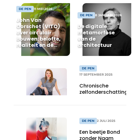
DE PEN
11 MEI 2026
DE PEN
8 JANUARI 2026
John Van
Oorschot (VITO)
De digitale
over circulair
metamorfose
bouwen: belofte,
van de
realiteit en de
architectuur
onmisbare rol
van de architect
DE PEN
17 SEPTEMBER 2025
Chronische
zelfonderschatting
DE PEN
2 JULI 2025
Een beetje Bond
zonder Naam