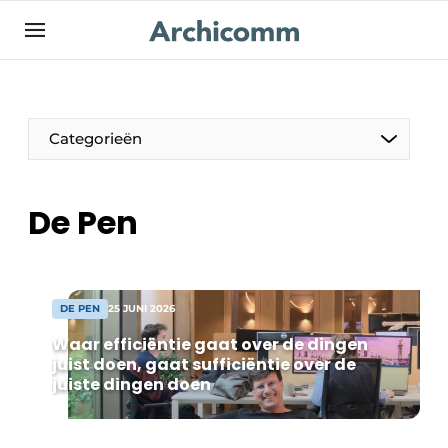
NL
be-FR
Categorieën
De Pen
DE PEN
25 JUNI 2026
Waar efficiëntie gaat over de dingen
juist doen, gaat sufficiëntie over de
juiste dingen doen