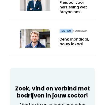
Pleidooi voor
herziening wet
Breyne om
stijgende
woonnood tegen
te gaan
DE PEN
4 JUNI 2024
Denk mondiaal,
bouw lokaal
Zoek, vind en verbind met
bedrijven in jouw sector!
Vind ze in onze bedrijvenindex