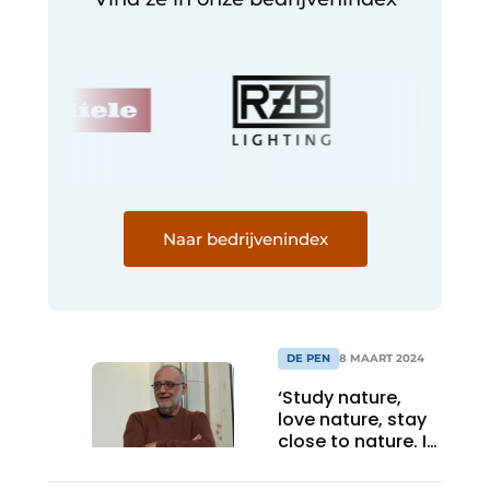
Naar bedrijvenindex
DE PEN
8 MAART 2024
‘Study nature,
love nature, stay
close to nature. It
will never fail you’
(Frank Lloyd