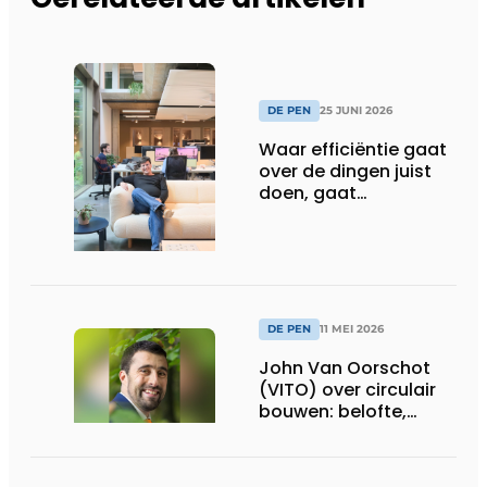
DE PEN
25 JUNI 2026
Waar efficiëntie gaat
over de dingen juist
doen, gaat
sufficiëntie over de
juiste dingen doen
DE PEN
11 MEI 2026
John Van Oorschot
(VITO) over circulair
bouwen: belofte,
realiteit en de
onmisbare rol van de
architect