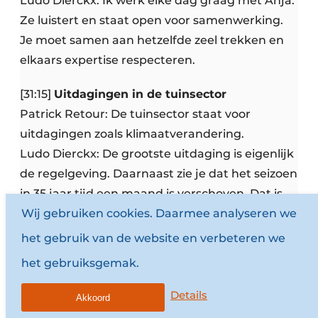
Ludo Dierckx: Ik werk elke dag graag met Anja.
Ze luistert en staat open voor samenwerking.
Je moet samen aan hetzelfde zeel trekken en
elkaars expertise respecteren.
[31:15]
Uitdagingen in de tuinsector
Patrick Retour: De tuinsector staat voor
uitdagingen zoals klimaatverandering.
Ludo Dierckx: De grootste uitdaging is eigenlijk
de regelgeving. Daarnaast zie je dat het seizoen
in 35 jaar tijd een maand is verschoven. Dat is
Wij gebruiken cookies. Daarmee analyseren we
verontrustend.
het gebruik van de website en verbeteren we
[33:27]
Beperkingen rond water en
het gebruiksgemak.
meststoffen
Ludo Dierckx: Tuinen hebben water en
Details
Akkoord
meststoffen nodig. Als je veel investeert in een