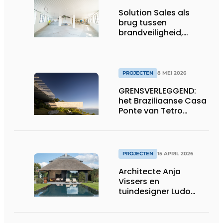
Solution Sales als
brug tussen
brandveiligheid,
afbouw en
ontwerpvrijheid
PROJECTEN
8 MEI 2026
GRENSVERLEGGEND:
het Braziliaanse Casa
Ponte van Tetro
Arquitetura
PROJECTEN
15 APRIL 2026
Architecte Anja
Vissers en
tuindesigner Ludo
Dierckx weten huis en
tuin perfect te
verzoenen