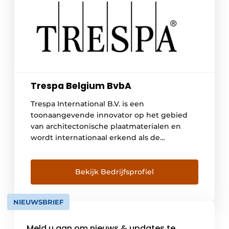
Trespa Belgium BvbA
Trespa International B.V. is een
toonaangevende innovator op het gebied
van architectonische plaatmaterialen en
wordt internationaal erkend als de
belangrijkste ontwikkelaar van
hoogwaardige platen voor gevelbekleding,
decoratieve gevels en Scientific Surface
Bekijk Bedrijfsprofiel
Solutions. Sinds de oprichting in 1960 werkt
Trespa nauw samen met architecten,
NIEUWSBRIEF
ontwerpers, installateurs, distributeurs en
eindgebruikers over de hele wereld. De
Meld u aan om nieuws & updates te
focus van […]