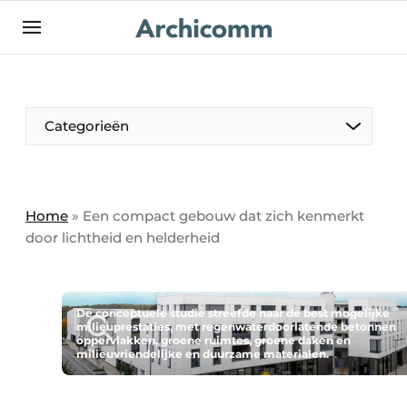
NL
be-FR
Categorieën
Home
»
Een compact gebouw dat zich kenmerkt
door lichtheid en helderheid
De conceptuele studie streefde naar de best mogelijke
milieuprestaties, met regenwaterdoorlatende betonnen
oppervlakken, groene ruimtes, groene daken en
milieuvriendelijke en duurzame materialen.