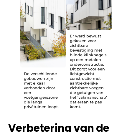
Er werd bewust
gekozen voor
zichtbare
bevestiging met
blinde klinknagels
op een metalen
onderconstructie.
Dit zorgt voor een
De verschillende
lichtgewicht
gebouwen zijn
constructie met
met elkaar
aantrekkelijke
verbonden door
zichtbare voegen
een
die getuigen van
voetgangerszone
het ‘vakmanschap’
die langs
dat eraan te pas
privétuinen loopt.
komt.
Verbetering van de