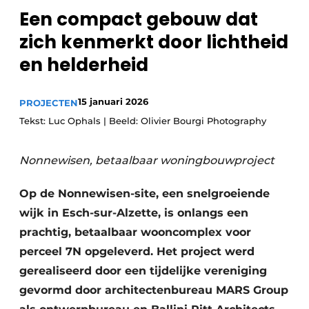
Een compact gebouw dat
zich kenmerkt door lichtheid
Meet the
Architect
.
en helderheid
15 januari 2026
PROJECTEN
Tekst: Luc Ophals | Beeld: Olivier Bourgi Photography
Nonnewisen, betaalbaar woningbouwproject
Op de Nonnewisen-site, een snelgroeiende
wijk in Esch-sur-Alzette, is onlangs een
prachtig, betaalbaar wooncomplex voor
perceel 7N opgeleverd. Het project werd
gerealiseerd door een tijdelijke vereniging
gevormd door architectenbureau MARS Group