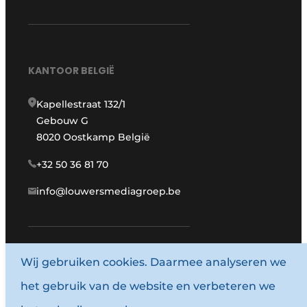
KANTOOR BELGIË
Kapellestraat 132/1
Gebouw G
8020 Oostkamp België
+32 50 36 81 70
info@louwersmediagroep.be
Wij gebruiken cookies. Daarmee analyseren we
www.louwersmediagroep.com
het gebruik van de website en verbeteren we
© 1987 - 2026 Louwersmediagroep.