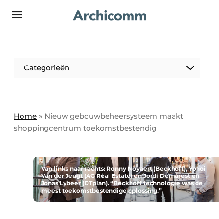
NL
be-FR
Categorieën
Home
»
Nieuw gebouwbeheersysteem maakt
shoppingcentrum toekomstbestendig
Van links naar rechts: Ronny Noyaert (Beckhoff), Yonoi
Van der Jeugt (AG Real Estate) en Jordi Demarest en
Jonas Lybeer (DTplan). “Beckhoff technologie was de
meest toekomstbestendige oplossing.”