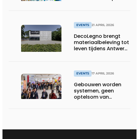
rond slimme
energieconcepten
EVENTS
21 APRIL 2026
DecoLegno brengt
materiaalbeleving tot
leven tijdens Antwerp
Design Week 2026
EVENTS
17 APRIL 2026
Gebouwen worden
systemen, geen
optelsom van
technologie