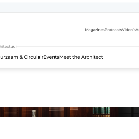
Magazines
Podcasts
Video’s
A
chitectuur
urzaam & Circulair
Events
Meet the Architect