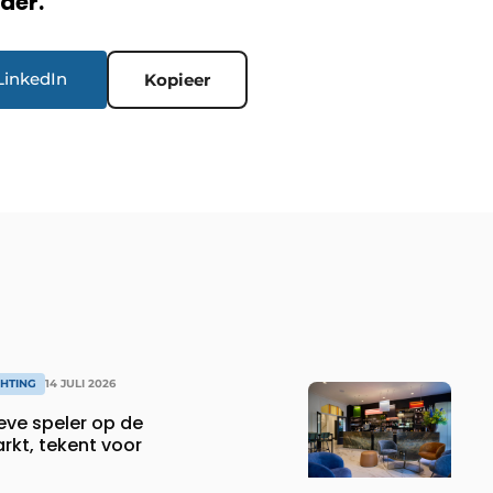
rder.
LinkedIn
Kopieer
CHTING
14 JULI 2026
eve speler op de
rkt, tekent voor