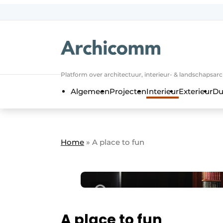
NL
be-FR
Platform over architectuur, interieur- & landschapsar
Algemeen
Projecten
Interieur
Exterieur
Du
Home
»
A place to fun
A place to fun