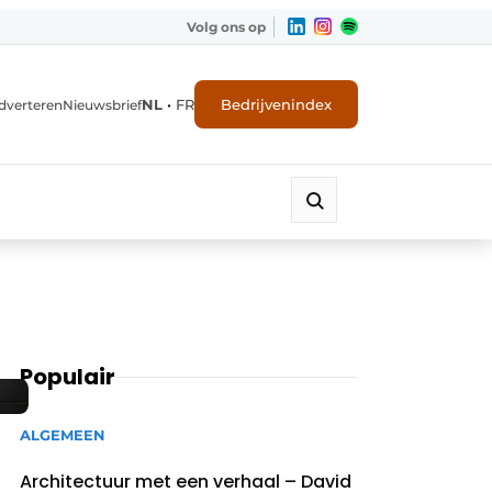
Volg ons op
NL
•
FR
Bedrijvenindex
dverteren
Nieuwsbrief
Populair
ALGEMEEN
Architectuur met een verhaal – David