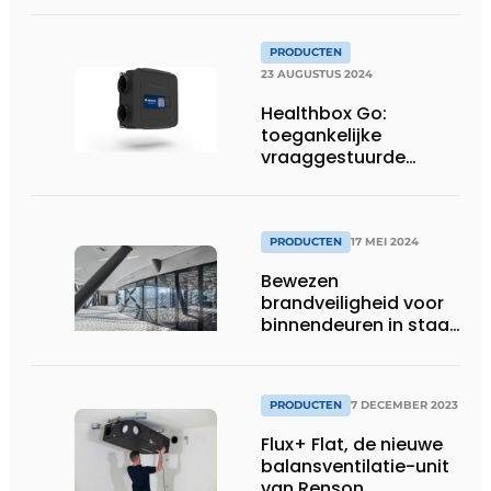
PRODUCTEN
23 AUGUSTUS 2024
Healthbox Go:
toegankelijke
vraaggestuurde
ventilatie voor
renovatie
PRODUCTEN
17 MEI 2024
Bewezen
brandveiligheid voor
binnendeuren in staal
met forster fuego
light op
Architect@Work
PRODUCTEN
7 DECEMBER 2023
Brussel
Flux+ Flat, de nieuwe
balansventilatie-unit
van Renson