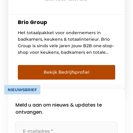
Brio Group
Het totaalpakket voor ondernemers in
badkamers, keukens & totaalinterieur. Brio
Group is sinds vele jaren jouw B2B one-stop-
shop voor keukens, badkamers en totale
interieurinrichting. Bij Brio Group spelen
doordachte partnerships de hoofdrol. Wij
streven steeds naar een diepgaand
Bekijk Bedrijfsprofiel
engagement tussen succesvolle
ondernemers in (totaal)interieurbouw, hun
NIEUWSBRIEF
klanten én onze leveranciers in
hoogwaardige producten. Het recept? De
Meld u aan om nieuws & updates te
[…]
ontvangen.