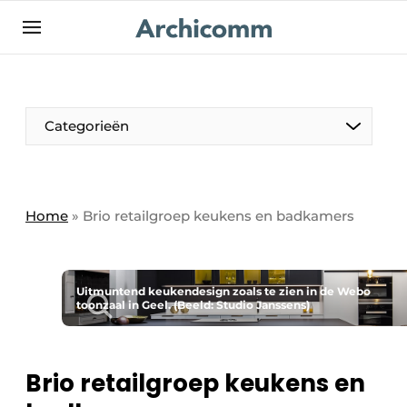
NL
be-FR
Categorieën
Home
»
Brio retailgroep keukens en badkamers
Uitmuntend keukendesign zoals te zien in de Webo
toonzaal in Geel. (Beeld: Studio Janssens)
Brio retailgroep keukens en