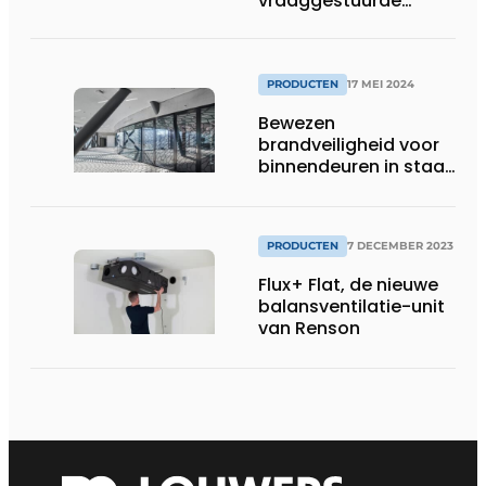
vraaggestuurde
ventilatie voor
renovatie
PRODUCTEN
17 MEI 2024
Bewezen
brandveiligheid voor
binnendeuren in staal
met forster fuego
light op
Architect@Work
PRODUCTEN
7 DECEMBER 2023
Brussel
Flux+ Flat, de nieuwe
balansventilatie-unit
van Renson