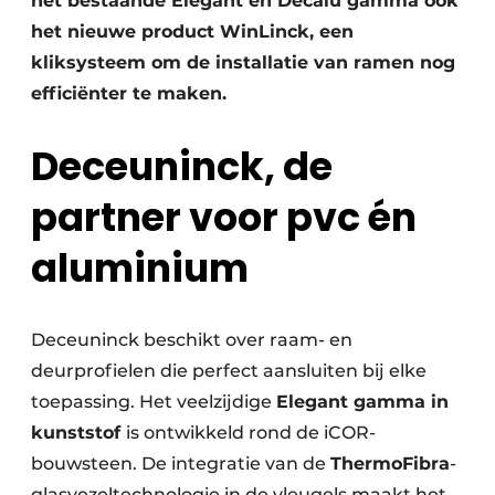
het bestaande Elegant en Decalu gamma ook
het nieuwe product WinLinck, een
kliksysteem om de installatie van ramen nog
efficiënter te maken.
Deceuninck, de
partner voor pvc én
aluminium
Deceuninck beschikt over raam- en
deurprofielen die perfect aansluiten bij elke
toepassing. Het veelzijdige
Elegant gamma in
kunststof
is ontwikkeld rond de iCOR-
bouwsteen. De integratie van de
ThermoFibra
-
glasvezeltechnologie in de vleugels maakt het