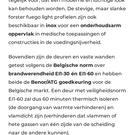
tegelijk voor, dat een moderne en luchtige look
kan behouden worden. De stevige, maar slanke
forster fuego light profielen zijn ook
beschikbaar in
inox
voor een
onderhoudsarm
oppervlak
in medische toepassingen of
constructies in de voedingsnijverheid.
Bovendien zijn de deuren en vaste wanden
getest volgens de
Belgische norm
over
brandwerendheid
EI1-30 én EI1-60
en hebben
beide de
Benor/ATG goedkeuring
voor de
Belgische markt. Een deur met veiligheidsnorm
EI1-60 zal dus 60 minuten thermisch isoleren
(de doorgang van warmte verhinderen) en
vlamdicht zijn (verhinderen dat vlammen of
hete gassen van één zijde van de scheiding
naar de andere kunnen).