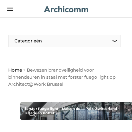
NL
be-FR
Categorieën
Home
»
Bewezen brandveiligheid voor
binnendeuren in staal met forster fuego light op
Architect@Work Brussel
forster fuego light – Maison de la Paix, Zwitserland
©Damian Poffet