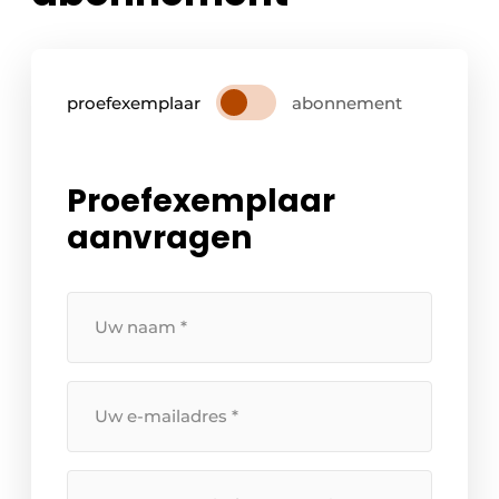
proefexemplaar
abonnement
Proefexemplaar
aanvragen
Uw
naam
*
Uw
e-
mailadres
*
Straatnaam