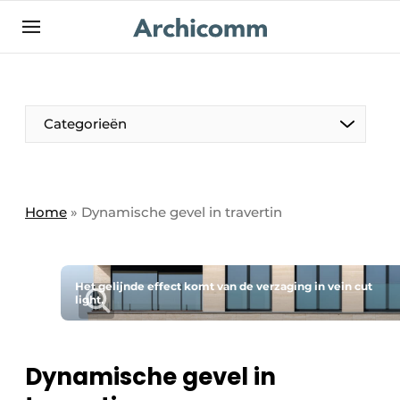
NL
be-FR
Categorieën
Home
»
Dynamische gevel in travertin
Het gelijnde effect komt van de verzaging in vein cut
light.
Dynamische gevel in