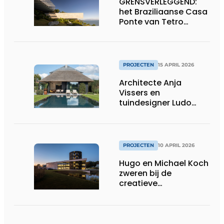
GRENSVERLEGGEND:
het Braziliaanse Casa
Ponte van Tetro
Arquitetura
PROJECTEN
15 APRIL 2026
Architecte Anja
Vissers en
tuindesigner Ludo
Dierckx weten huis en
tuin perfect te
verzoenen
PROJECTEN
10 APRIL 2026
Hugo en Michael Koch
zweren bij de
creatieve
opportuniteiten en
duurzame impact van
staalbouw