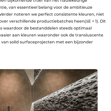
g een bijkomende troef van het nauwkeurige
ntie, van essentieel belang voor de ambitieuze
Verder noteren we perfect consistente kleuren, niet
ver verschillende productiebatches heen(ΔE < 1). Dit
ces waardoor de bestanddelen steeds optimaal
aaier aan kleuren waaronder ook de transluscente
en van solid surfaceprojecten met een bijzonder