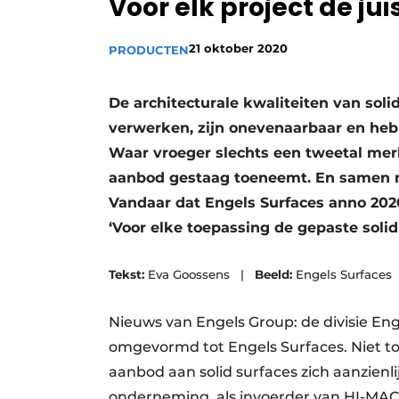
Voor elk project de jui
21 oktober 2020
PRODUCTEN
De architecturale kwaliteiten van sol
verwerken, zijn onevenaarbaar en heb
Waar vroeger slechts een tweetal mer
aanbod gestaag toeneemt. En samen m
Vandaar dat Engels Surfaces anno 2020
‘Voor elke toepassing de gepaste solid
Tekst:
Eva Goossens |
Beeld:
Engels Surfaces
Nieuws van Engels Group: de divisie Eng
omgevormd tot Engels Surfaces. Niet t
aanbod aan solid surfaces zich aanzienlij
onderneming, als invoerder van HI-MACS N