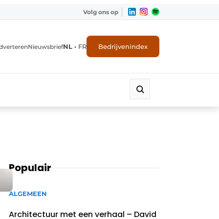
Volg ons op
NL
•
FR
Bedrijvenindex
dverteren
Nieuwsbrief
Populair
ALGEMEEN
Architectuur met een verhaal – David