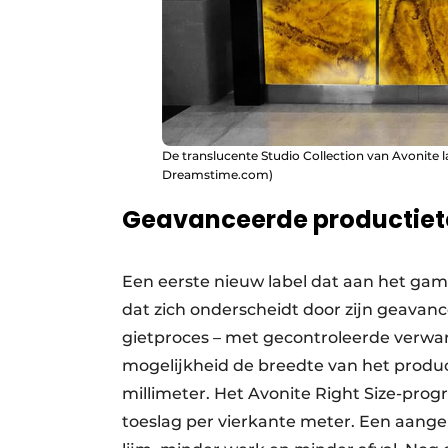
De translucente Studio Collection van Avonite laa
Dreamstime.com)
Geavanceerde productiet
Een eerste nieuw label dat aan het gam
dat zich onderscheidt door zijn geava
gietproces – met gecontroleerde verwar
mogelijkheid de breedte van het produc
millimeter. Het Avonite Right Size-pr
toeslag per vierkante meter. Een aang