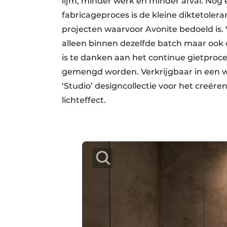
lijm, minder werk en minder afval. No
fabricageproces is de kleine diktetolera
projecten waarvoor Avonite bedoeld is. 
alleen binnen dezelfde batch maar ook o
is te danken aan het continue gietpro
gemengd worden. Verkrijgbaar in een w
‘Studio’ designcollectie voor het creër
lichteffect.