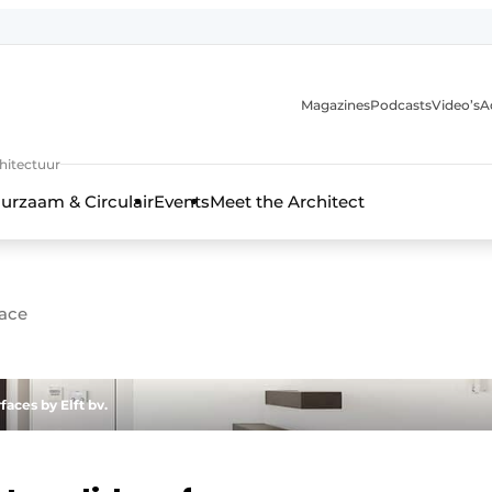
Magazines
Podcasts
Video’s
A
chitectuur
urzaam & Circulair
Events
Meet the Architect
face
ces by Elft bv.