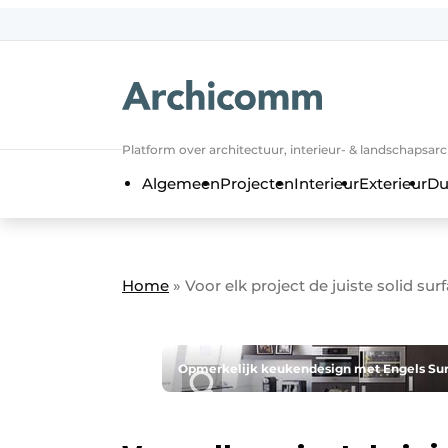
NL
be-FR
Platform over architectuur, interieur- & landschapsar
Algemeen
Projecten
Interieur
Exterieur
Du
Home
»
Voor elk project de juiste solid sur
Opmerkelijk keukendesign met Engels Surfa