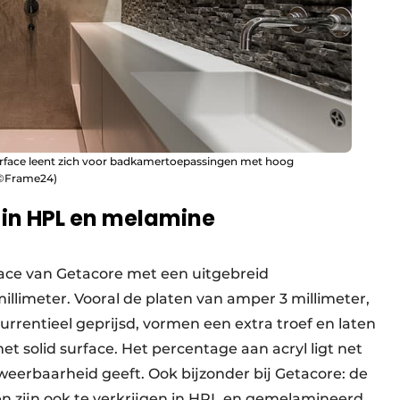
urface leent zich voor badkamertoepassingen met hoog
: ©Frame24)
 in HPL en melamine
rface van Getacore met een uitgebreid
illimeter. Vooral de platen van amper 3 millimeter,
currentieel geprijsd, vormen een extra troef en laten
t solid surface. Het percentage aan acryl ligt net
weerbaarheid geeft. Ook bijzonder bij Getacore: de
en zijn ook te verkrijgen in HPL en gemelamineerd