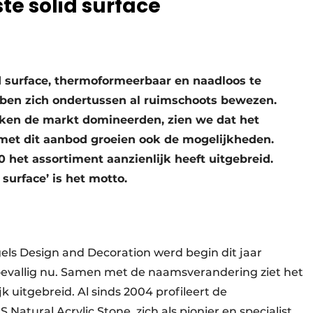
ste solid surface
id surface, thermoformeerbaar en naadloos te
ben zich ondertussen al ruimschoots bewezen.
ken de markt domineerden, zien we dat het
et dit aanbod groeien ook de mogelijkheden.
 het assortiment aanzienlijk heeft uitgebreid.
 surface’ is het motto.
els Design and Decoration werd begin dit jaar
oevallig nu. Samen met de naamsverandering ziet het
k uitgebreid. Al sinds 2004 profileert de
atural Acrylic Stone, zich als pionier en specialist