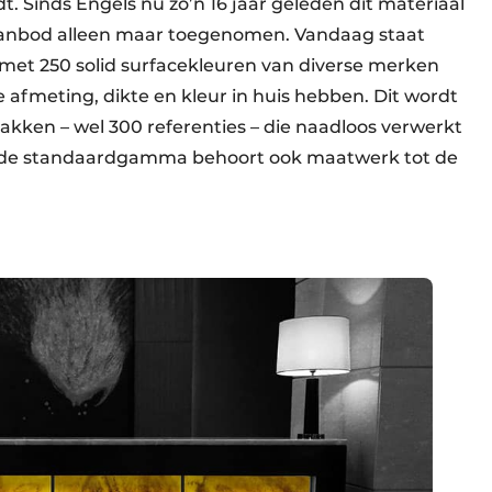
t. Sinds Engels nu zo’n 16 jaar geleden dit materiaal
t aanbod alleen maar toegenomen. Vandaag staat
met 250 solid surfacekleuren van diverse merken
e afmeting, dikte en kleur in huis hebben. Dit wordt
kken – wel 300 referenties – die naadloos verwerkt
eide standaardgamma behoort ook maatwerk tot de