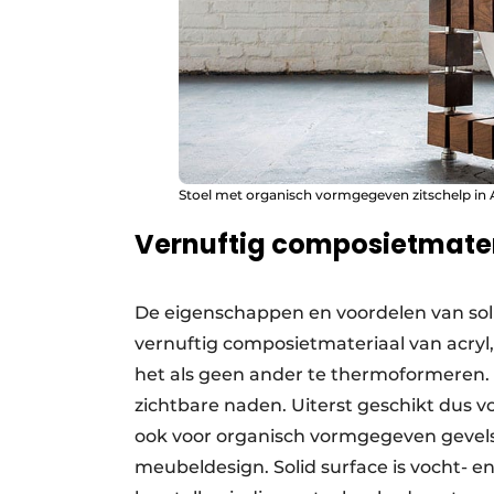
Stoel met organisch vormgegeven zitschelp in Av
Vernuftig composietmate
De eigenschappen en voordelen van soli
vernuftig composietmateriaal van acryl
het als geen ander te thermoformeren. 
zichtbare naden. Uiterst geschikt dus
ook voor organisch vormgegeven gevels
meubeldesign. Solid surface is vocht- en