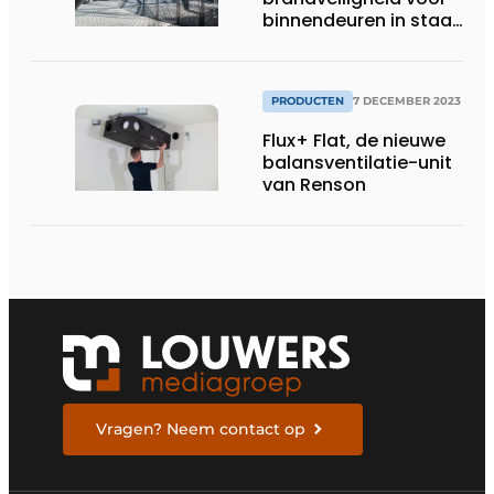
binnendeuren in staal
met forster fuego
light op
Architect@Work
PRODUCTEN
7 DECEMBER 2023
Brussel
Flux+ Flat, de nieuwe
balansventilatie-unit
van Renson
Vragen? Neem contact op