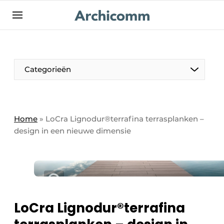
NL
be-FR
Categorieën
Home
»
LoCra Lignodur®terrafina terrasplanken –
design in een nieuwe dimensie
LoCra Lignodur®terrafina