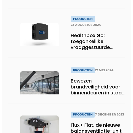
verschil maken
PRODUCTEN
23 AUGUSTUS 2024
Healthbox Go:
toegankelijke
vraaggestuurde
ventilatie voor
renovatie
PRODUCTEN
17 MEI 2024
Bewezen
brandveiligheid voor
binnendeuren in staal
met forster fuego
light op
Architect@Work
PRODUCTEN
7 DECEMBER 2023
Brussel
Flux+ Flat, de nieuwe
balansventilatie-unit