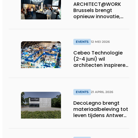
ARCHITECT@WORK
Brussels brengt
opnieuw innovatie,
inspiratie en
ontmoeting samen
EVENTS
12 MEI 2026
Cebeo Technologie
(2-4 juni) wil
architecten inspireren
rond slimme
energieconcepten
EVENTS
21 APRIL 2026
DecoLegno brengt
materiaalbeleving tot
leven tijdens Antwerp
Design Week 2026