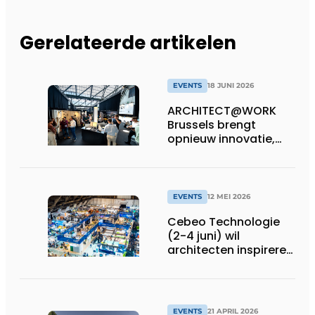
Gerelateerde artikelen
EVENTS
18 JUNI 2026
ARCHITECT@WORK
Brussels brengt
opnieuw innovatie,
inspiratie en
ontmoeting samen
EVENTS
12 MEI 2026
Cebeo Technologie
(2-4 juni) wil
architecten inspireren
rond slimme
energieconcepten
EVENTS
21 APRIL 2026