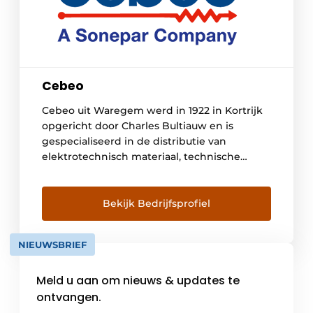
Cebeo
Cebeo uit Waregem werd in 1922 in Kortrijk
opgericht door Charles Bultiauw en is
gespecialiseerd in de distributie van
elektrotechnisch materiaal, technische
diensten en oplossingen voor de
residentiële, tertiaire en industriële sector.
Onze geschiedenis wordt gekenmerkt door
Bekijk Bedrijfsprofiel
organische groei en acquisities. Als
marktleider is Cebeo toonaangevend op het
NIEUWSBRIEF
vlak van dienstverlening aan de klanten,
dankzij […]
Meld u aan om nieuws & updates te
ontvangen.