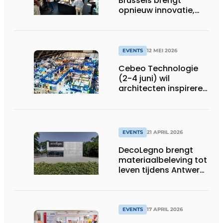
Brussels brengt
opnieuw innovatie,
inspiratie en
ontmoeting samen
EVENTS
12 MEI 2026
Cebeo Technologie
(2-4 juni) wil
architecten inspireren
rond slimme
energieconcepten
EVENTS
21 APRIL 2026
DecoLegno brengt
materiaalbeleving tot
leven tijdens Antwerp
Design Week 2026
EVENTS
17 APRIL 2026