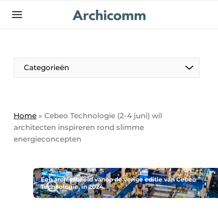
NL
be-FR
Categorieën
Home
»
Cebeo Technologie (2-4 juni) wil
architecten inspireren rond slimme
energieconcepten
Een archiefbeeld vanop de vorige editie van Cebeo
Technologie, in 2024.