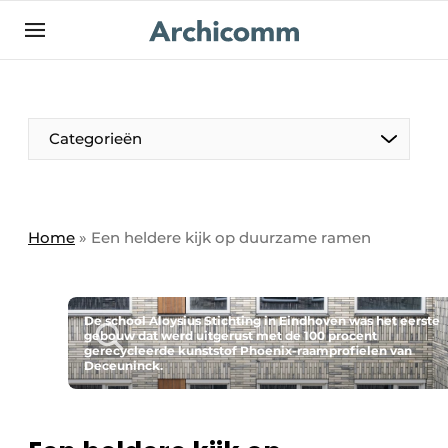
NL
be-FR
Categorieën
Home
»
Een heldere kijk op duurzame ramen
De school Aloysius Stichting in Eindhoven was het eerste
gebouw dat werd uitgerust met de 100 procent
gerecycleerde kunststof Phoenix-raamprofielen van
Deceuninck.