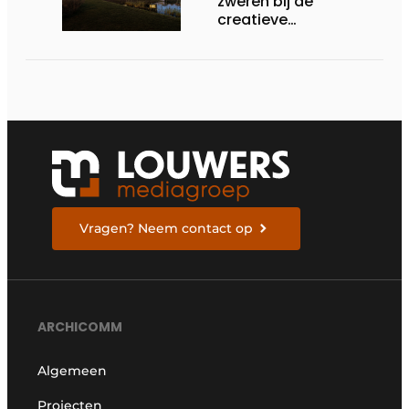
zweren bij de
creatieve
opportuniteiten en
duurzame impact van
staalbouw
Vragen? Neem contact op
ARCHICOMM
Algemeen
Projecten