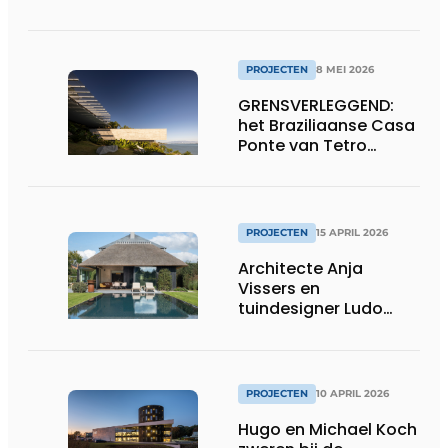
afbouw en
ontwerpvrijheid
PROJECTEN
8 MEI 2026
GRENSVERLEGGEND:
het Braziliaanse Casa
Ponte van Tetro
Arquitetura
PROJECTEN
15 APRIL 2026
Architecte Anja
Vissers en
tuindesigner Ludo
Dierckx weten huis en
tuin perfect te
verzoenen
PROJECTEN
10 APRIL 2026
Hugo en Michael Koch