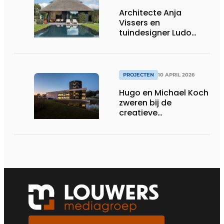
Architecte Anja
Vissers en
tuindesigner Ludo
Dierckx weten huis en
tuin perfect te
verzoenen
PROJECTEN
10 APRIL 2026
Hugo en Michael Koch
zweren bij de
creatieve
opportuniteiten en
duurzame impact van
staalbouw