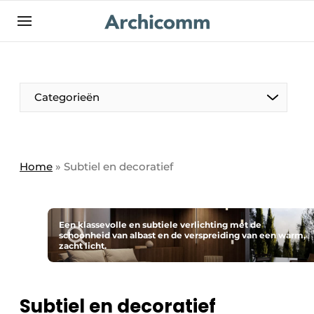
NL
be-FR
Categorieën
Home
»
Subtiel en decoratief
Een klassevolle en subtiele verlichting met de
schoonheid van albast en de verspreiding van een warm,
zacht licht.
Subtiel en decoratief