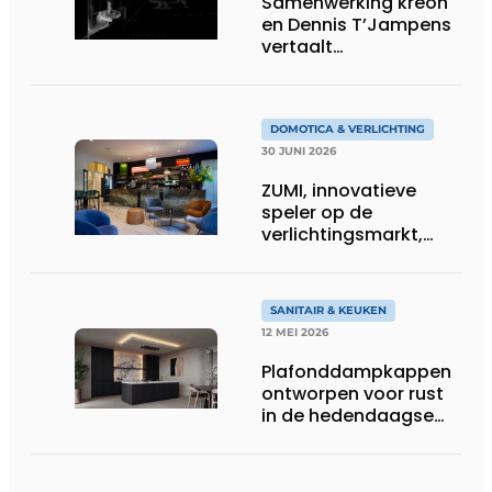
Samenwerking kreon
en Dennis T’Jampens
vertaalt
architecturale
principes naar
sfeervolle verlichting
DOMOTICA & VERLICHTING
30 JUNI 2026
ZUMI, innovatieve
speler op de
verlichtingsmarkt,
tekent voor maatwerk
SANITAIR & KEUKEN
12 MEI 2026
Plafonddampkappen
ontworpen voor rust
in de hedendaagse
keukenarchitectuur