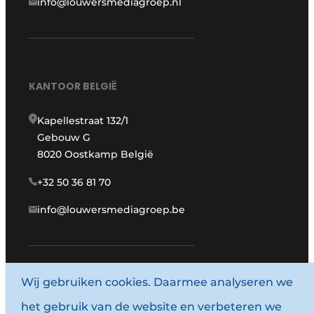
info@louwersmediagroep.nl
KANTOOR BELGIË
Kapellestraat 132/1
Gebouw G
8020 Oostkamp België
+32 50 36 81 70
info@louwersmediagroep.be
www.louwersmediagroep.com
Wij gebruiken cookies. Daarmee analyseren we
het gebruik van de website en verbeteren we
© 1987 - 2026 Louwersmediagroep.