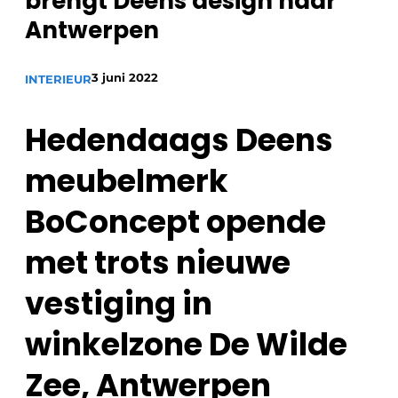
brengt Deens design naar
Antwerpen
Meet the
Architect
.
3 juni 2022
INTERIEUR
Hedendaags Deens
meubelmerk
BoConcept opende
met trots nieuwe
vestiging in
winkelzone De Wilde
Zee, Antwerpen