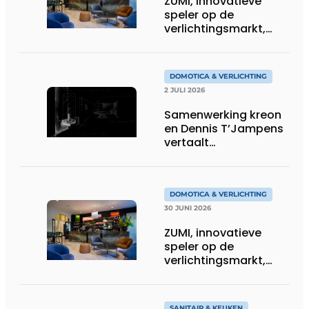
ZUMI, innovatieve
speler op de
verlichtingsmarkt,
tekent voor maatwerk
DOMOTICA & VERLICHTING
2 JULI 2026
Samenwerking kreon
en Dennis T’Jampens
vertaalt
architecturale
principes naar
sfeervolle verlichting
DOMOTICA & VERLICHTING
30 JUNI 2026
ZUMI, innovatieve
speler op de
verlichtingsmarkt,
tekent voor maatwerk
SANITAIR & KEUKEN