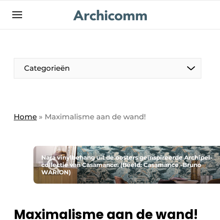
NL
be-FR
Categorieën
Home
»
Maximalisme aan de wand!
Nara vinylbehang uit de oosters geïnspireerde Archipel-
collectie van Casamance. (Beeld: Casamance -Bruno
WARION)
Maximalisme aan de wand!