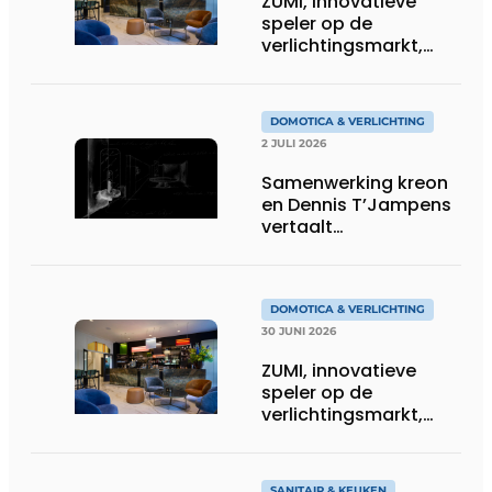
ZUMI, innovatieve
speler op de
verlichtingsmarkt,
tekent voor maatwerk
DOMOTICA & VERLICHTING
2 JULI 2026
Samenwerking kreon
en Dennis T’Jampens
vertaalt
architecturale
principes naar
sfeervolle verlichting
DOMOTICA & VERLICHTING
30 JUNI 2026
ZUMI, innovatieve
speler op de
verlichtingsmarkt,
tekent voor maatwerk
SANITAIR & KEUKEN