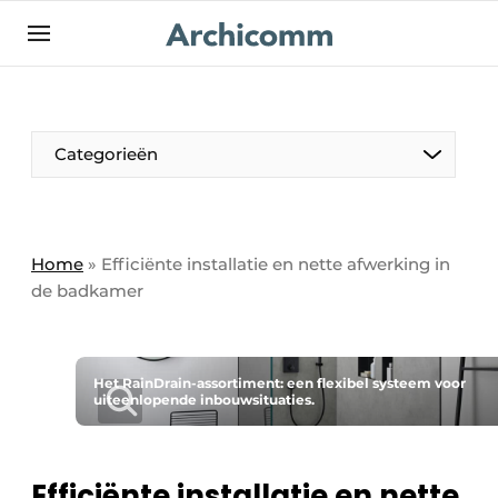
NL
be-FR
Categorieën
Home
»
Efficiënte installatie en nette afwerking in
de badkamer
Het RainDrain-assortiment: een flexibel systeem voor
uiteenlopende inbouwsituaties.
Efficiënte installatie en nette