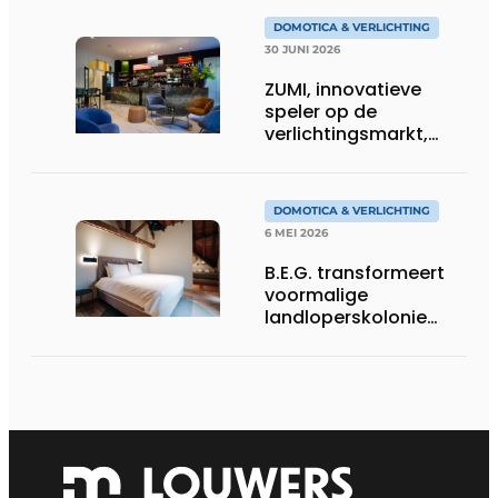
sfeervolle verlichting
DOMOTICA & VERLICHTING
30 JUNI 2026
ZUMI, innovatieve
speler op de
verlichtingsmarkt,
tekent voor maatwerk
DOMOTICA & VERLICHTING
6 MEI 2026
B.E.G. transformeert
voormalige
landloperskolonie
mee tot designhotel