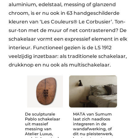
aluminium, edelstaal, messing of glanzend
chroom, is er nu ook in 63 handgeschilderde
kleuren van ‘Les Couleurs® Le Corbusier’. Ton-
sur-ton met de muur of net contrasterend? De
schakelaar vormt een expressief element in elk
interieur. Functioneel gezien is de LS 1912
veelzijdig inzetbaar: als traditionele schakelaar,
drukknop en nu ook als multischakelaar.
De sculpturale
MATA van Sumum
Pablo schakelaar
laat zich naadloos
uit massief
integreren in de
messing van
wandafwerking, of
Atelier Luxus,
dit nu pleisterwerk,