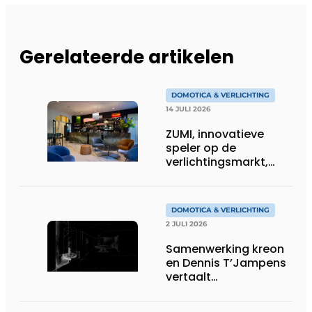
Gerelateerde artikelen
DOMOTICA & VERLICHTING
14 JULI 2026
ZUMI, innovatieve
speler op de
verlichtingsmarkt,
tekent voor maatwerk
DOMOTICA & VERLICHTING
2 JULI 2026
Samenwerking kreon
en Dennis T’Jampens
vertaalt
architecturale
principes naar