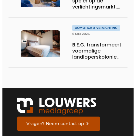
speler op de
verlichtingsmarkt,
tekent voor maatwerk
DOMOTICA & VERLICHTING
6 MEI 2026
B.E.G. transformeert
voormalige
landloperskolonie
mee tot designhotel
Vragen? Neem contact op