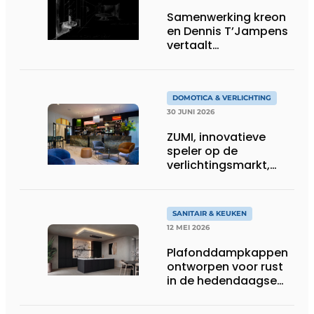
Samenwerking kreon
en Dennis T’Jampens
vertaalt
architecturale
principes naar
sfeervolle verlichting
DOMOTICA & VERLICHTING
30 JUNI 2026
ZUMI, innovatieve
speler op de
verlichtingsmarkt,
tekent voor maatwerk
SANITAIR & KEUKEN
12 MEI 2026
Plafonddampkappen
ontworpen voor rust
in de hedendaagse
keukenarchitectuur