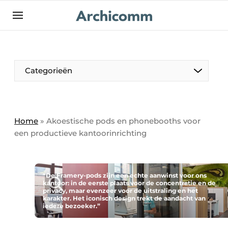
NL
be-FR
Categorieën
Home
»
Akoestische pods en phonebooths voor
een productieve kantoorinrichting
“De Framery-pods zijn een echte aanwinst voor ons
kantoor: in de eerste plaats voor de concentratie en de
privacy, maar evenzeer voor de uitstraling en het
karakter. Het iconisch design trekt de aandacht van
iedere bezoeker.”