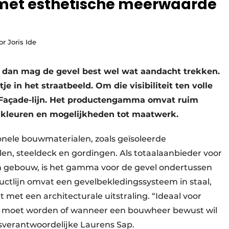
 met esthetische meerwaarde
r Joris Ide
, dan mag de gevel best wel wat aandacht trekken.
e in het straatbeeld. Om die visibiliteit ten volle
e Façade-lijn. Het productengamma omvat ruim
an kleuren en mogelijkheden tot maatwerk.
tionele bouwmaterialen, zoals geïsoleerde
n, steeldeck en gordingen. Als totaalaanbieder voor
en gebouw, is het gamma voor de gevel ondertussen
uctlijn omvat een gevelbekledingssysteem in staal,
met een architecturale uitstraling. “Ideaal voor
er moet worden of wanneer een bouwheer bewust wil
lesverantwoordelijke Laurens Sap.