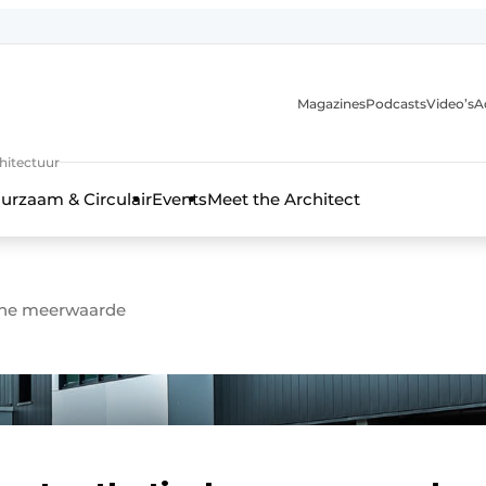
Magazines
Podcasts
Video’s
A
chitectuur
urzaam & Circulair
Events
Meet the Architect
sche meerwaarde