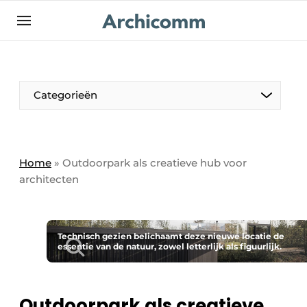
NL
be-FR
Categorieën
Home
»
Outdoorpark als creatieve hub voor
architecten
Technisch gezien belichaamt deze nieuwe locatie de
essentie van de natuur, zowel letterlijk als figuurlijk.
Outdoorpark als creatieve