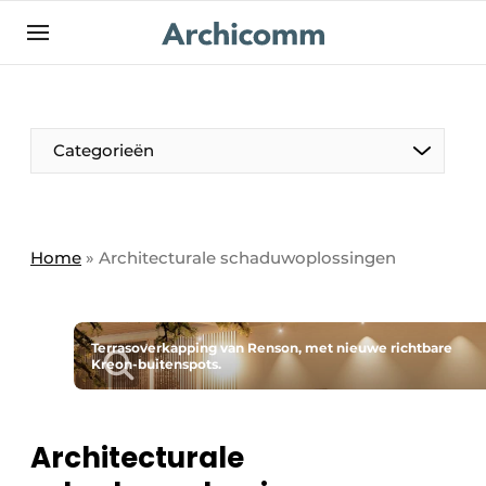
NL
be-FR
Categorieën
Home
»
Architecturale schaduwoplossingen
Terrasoverkapping van Renson, met nieuwe richtbare
Kreon-buitenspots.
Architecturale