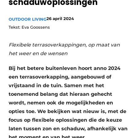
schaduwoplossingen
26 april 2024
OUTDOOR LIVING
Meet the
Architect
.
Tekst: Eva Goossens
Flexibele terrasoverkappingen, op maat van
het weer en de wensen
Bij het betere buitenleven hoort anno 2024
een terrasoverkapping, aangebouwd of
vrijstaand in de tuin. Samen met het
toenemend belang dat hieraan gehecht
wordt, nemen ook de mogelijkheden en
opties toe. We bekijken wat nieuw is, met de
focus op flexibele oplossingen die de keuze
laten tussen zon en schaduw, afhankelijk van
het moment en van het weer.