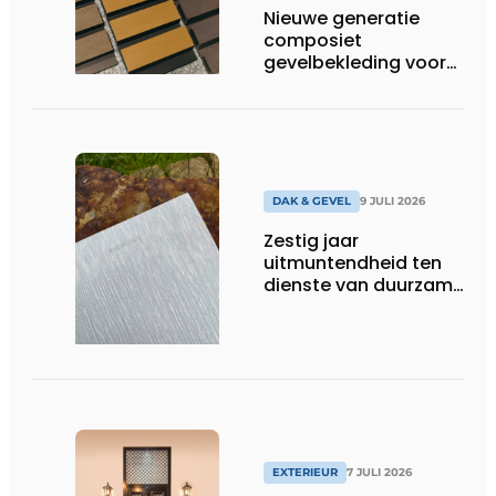
Nieuwe generatie
composiet
gevelbekleding voor
duurzame buitenschil
DAK & GEVEL
9 JULI 2026
Zestig jaar
uitmuntendheid ten
dienste van duurzame
architectuur met zink
EXTERIEUR
7 JULI 2026