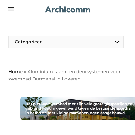
NL
be-FR
Categorieën
Home
»
Aluminium raam- en deursystemen voor
zwembad Durmehal in Lokeren
Het nieuwe zwembad met zijn vele grote glaspartijen en
gebrand hout in gevel werd tegen de bestaande sporthal
in beton en met kleine raamopeningen aangebouwd.