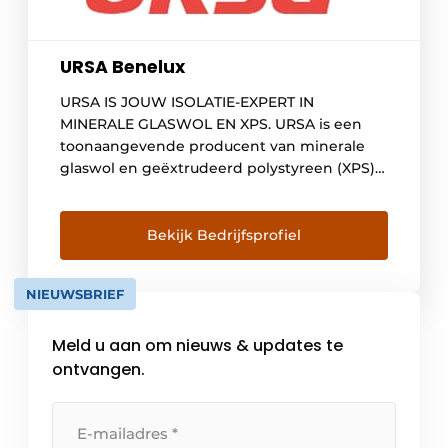
URSA Benelux
URSA IS JOUW ISOLATIE-EXPERT IN
MINERALE GLASWOL EN XPS. URSA is een
toonaangevende producent van minerale
glaswol en geëxtrudeerd polystyreen (XPS)
en doorheen de jaren uitgegroeid tot hét
go-to-merk voor zowel professionals als doe-
het-zelvers die op zoek zijn naar duurzame
Bekijk Bedrijfsprofiel
en kwalitatieve isolatie oplossingen. URSA is
één van de grootste isolatieproducenten in
NIEUWSBRIEF
Europa met 13 productielocaties […]
Meld u aan om nieuws & updates te
ontvangen.