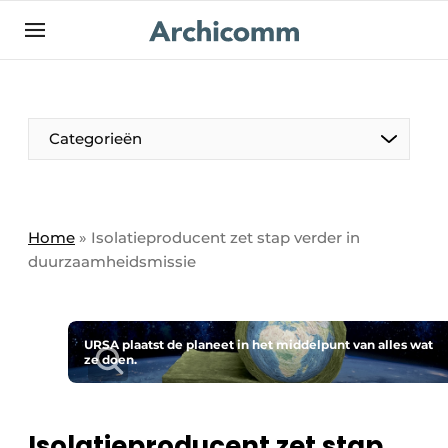
NL
be-FR
Categorieën
Home
»
Isolatieproducent zet stap verder in
duurzaamheidsmissie
URSA plaatst de planeet in het middelpunt van alles wat
ze doen.
Isolatieproducent zet stap