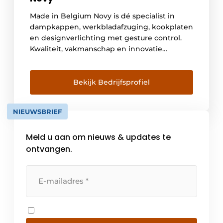
Made in Belgium Novy is dé specialist in
dampkappen, werkbladafzuging, kookplaten
en designverlichting met gesture control.
Kwaliteit, vakmanschap en innovatie
kenmerken de producten van dit Belgische
bedrijf. De ontwikkeling en productie
gebeuren in Kuurne, West-Vlaanderen.
Bekijk Bedrijfsprofiel
Vandaag werken er bij Novy zo’n
driehonderd mensen en is het bedrijf
NIEUWSBRIEF
marktleider op vlak van dampkappen in
België. Maar […]
Meld u aan om nieuws & updates te
ontvangen.