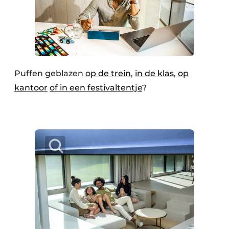
Puffen geblazen
op de trein
,
in de klas
,
op
kantoor
of in een festivaltentje
?