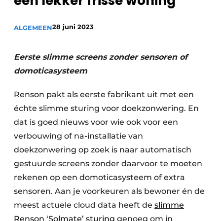
een lekker frisse woning
28 juni 2023
ALGEMEEN
Meet the
Architect
.
Eerste slimme screens zonder sensoren of
domoticasysteem
Renson pakt als eerste fabrikant uit met een
échte slimme sturing voor doekzonwering. En
dat is goed nieuws voor wie ook voor een
verbouwing of na-installatie van
doekzonwering op zoek is naar automatisch
gestuurde screens zonder daarvoor te moeten
rekenen op een domoticasysteem of extra
sensoren. Aan je voorkeuren als bewoner én de
meest actuele cloud data heeft de
slimme
Renson ‘Solmate’ sturing
genoeg om in