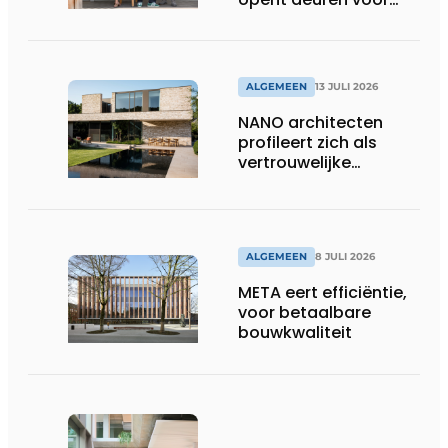
ons”
ALGEMEEN
13 JULI 2026
NANO architecten
profileert zich als
vertrouwelijke
bouwcompagnon
ALGEMEEN
8 JULI 2026
META eert efficiëntie,
voor betaalbare
bouwkwaliteit