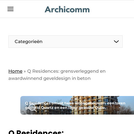
NL
be-FR
Categorieën
Home
»
Q Residences: grensverleggend en
awardwinnend geveldesign in beton
Q Residences omvat twee woongebouwen: een toren
getiteld Quartz en een lager gebouw Qube.
Q Residences: