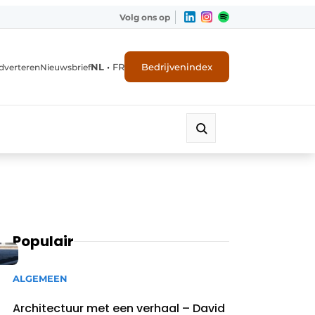
Volg ons op
NL
•
FR
Bedrijvenindex
dverteren
Nieuwsbrief
Populair
ALGEMEEN
Architectuur met een verhaal – David