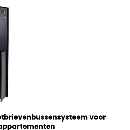
etbrievenbussensysteem voor
 appartementen