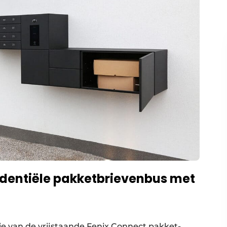
sidentiële pakketbrievenbus met
ie van de vrijstaande Fenix Connect pakket­