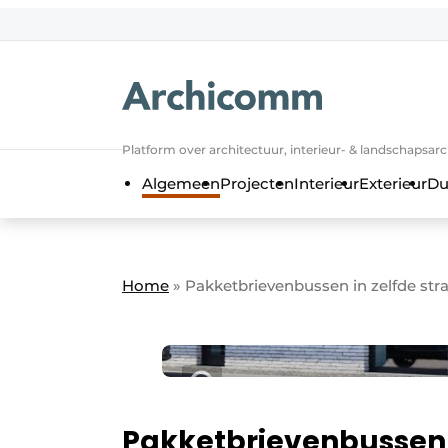
NL
be-FR
Platform over architectuur, interieur- & landschapsar
Algemeen
Projecten
Interieur
Exterieur
Du
Home
»
Pakketbrievenbussen in zelfde stra
Pakketbrievenbussen i