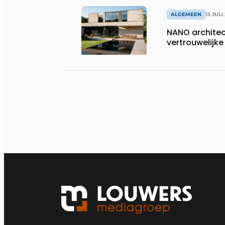
ALGEMEEN
13 JULI
NANO architect
vertrouwelij