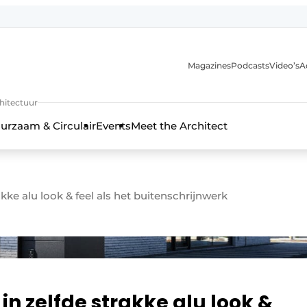
Magazines
Podcasts
Video’s
A
chitectuur
urzaam & Circulair
Events
Meet the Architect
kke alu look & feel als het buitenschrijnwerk
n zelfde strakke alu look &