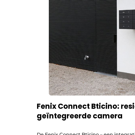
Fenix Connect Bticino: re
geïntegreerde camera
De Fenix Connect Bticino – een integrat