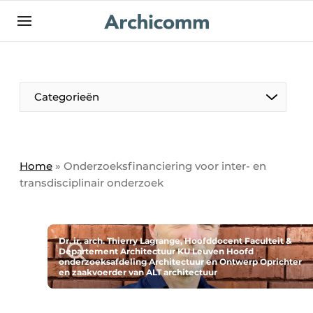
NL
be-FR
Categorieën
Home
»
Onderzoeksfinanciering voor inter- en
transdisciplinair onderzoek
Dr. ir. arch. Thierry Lagrange, Hoofddocent Faculteit &
Departement Architectuur KU Leuven Hoofd
onderzoeksafdeling Architectuur en Ontwerp Oprichter
en zaakvoerder van ALT architectuur