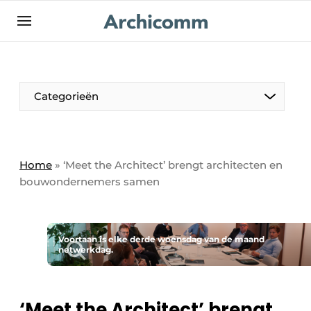
NL
be-FR
Categorieën
Home
»
‘Meet the Architect’ brengt architecten en
bouwondernemers samen
Voortaan is elke derde woensdag van de maand
netwerkdag.
‘Meet the Architect’ brengt