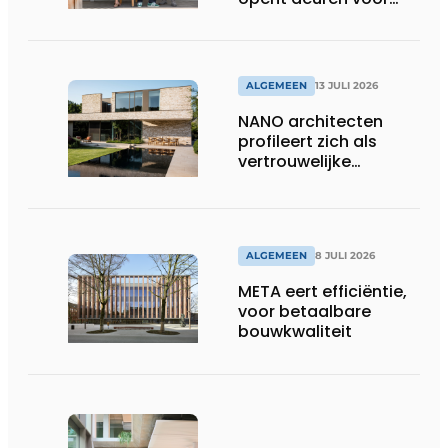
ons”
ALGEMEEN
13 JULI 2026
NANO architecten
profileert zich als
vertrouwelijke
bouwcompagnon
ALGEMEEN
8 JULI 2026
META eert efficiëntie,
voor betaalbare
bouwkwaliteit