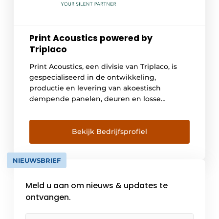
Print Acoustics powered by
Triplaco
Print Acoustics, een divisie van Triplaco, is
gespecialiseerd in de ontwikkeling,
productie en levering van akoestisch
dempende panelen, deuren en losse
elementen. Onze oplossingen, standaard of
op maat, worden geïntegreerd in de meest
uiteenlopende toepassingen. Wij werken
Bekijk Bedrijfsprofiel
samen met architecten, installateurs en
bouwheren om steeds de meeste geschikte
NIEUWSBRIEF
oplossing voor elke toepassing uit te
werken. […]
Meld u aan om nieuws & updates te
ontvangen.