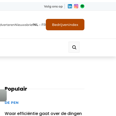
Volg ons op
NL
•
FR
Bedrijvenindex
dverteren
Nieuwsbrief
Populair
DE PEN
Waar efficiëntie gaat over de dingen