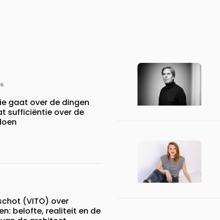
26
ie gaat over de dingen
at sufficiëntie over de
 doen
chot (VITO) over
n: belofte, realiteit en de