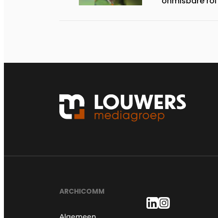
onmisbare rol
ARCHICOMM
Algemeen