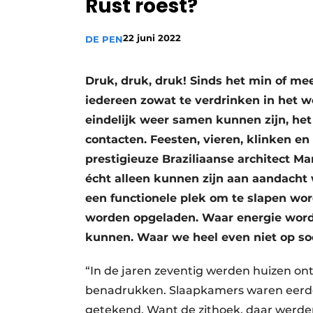
Rust roest?
22 juni 2022
DE PEN
Druk, druk, druk! Sinds het min of mee
iedereen zowat te verdrinken in het we
eindelijk weer samen kunnen zijn, he
contacten. Feesten, vieren, klinken e
prestigieuze Braziliaanse architect M
écht alleen kunnen zijn aan aandacht
een functionele plek om te slapen wo
worden opgeladen. Waar energie wordt
kunnen. Waar we heel even niet op so
“In de jaren zeventig werden huizen on
benadrukken. Slaapkamers waren eerder 
getekend. Want de zithoek, daar werd