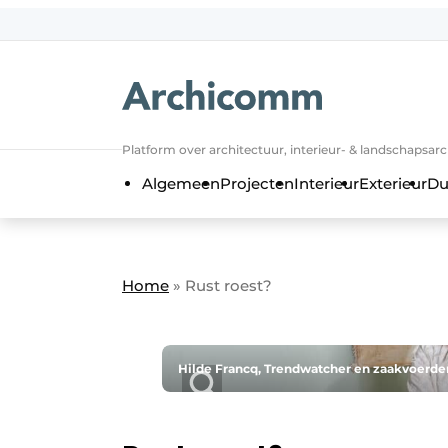
NL
be-FR
Platform over architectuur, interieur- & landschapsar
Algemeen
Projecten
Interieur
Exterieur
Du
Home
»
Rust roest?
Hilde Francq, Trendwatcher en zaakvoerder