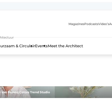
Magazines
Podcasts
Video’s
A
chitectuur
urzaam & Circulair
Events
Meet the Architect
 van Francq Colors Trend Studio